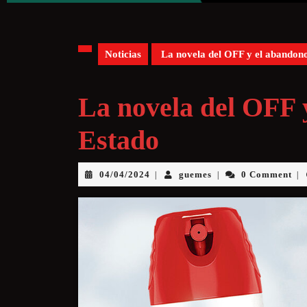
Noticias
La novela del OFF y el abandono
La novela del OFF 
Estado
04/04/2024
guemes
0 Comment
|
|
|