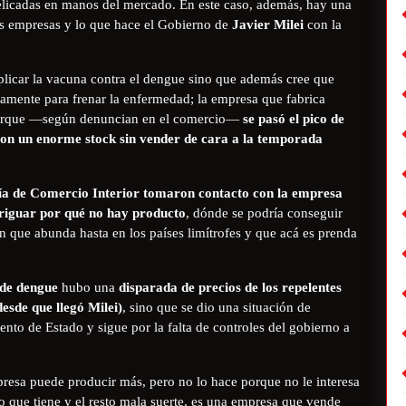
delicadas en manos del mercado. En este caso, además, hay una
las empresas y lo que hace el Gobierno de
Javier Milei
con la
aplicar la vacuna contra el dengue sino que además cree que
vamente para frenar la enfermedad; la empresa que fabrica
n porque —según denuncian en el comercio—
se pasó el pico de
con un enorme stock sin vender de cara a la temporada
taría de Comercio Interior tomaron contacto con la empresa
eriguar por qué no hay producto
, dónde se podría conseguir
n que abunda hasta en los países limítrofes y que acá es prenda
de dengue
hubo una
disparada de precios de los repelentes
desde que llegó Milei)
, sino que se dio una situación de
nto de Estado y sigue por la falta de controles del gobierno a
resa puede producir más, pero no lo hace porque no le interesa
 que tiene y el resto mala suerte, es una empresa que vende