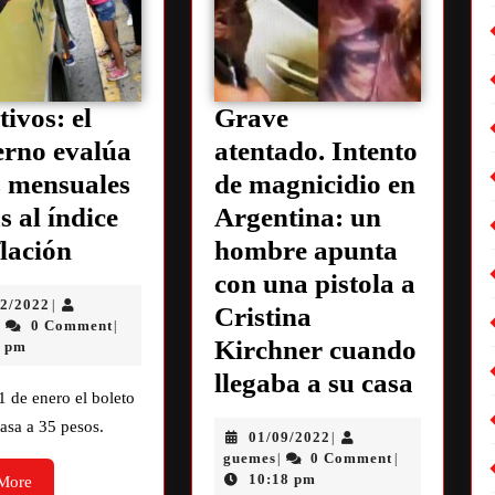
tivos: el
Grave
rno evalúa
atentado. Intento
 mensuales
de magnicidio en
s al índice
Argentina: un
flación
hombre apunta
con una pistola a
12/2022
|
Cristina
0 Comment
|
|
Kirchner cuando
7 pm
llegaba a su casa
1 de enero el boleto
asa a 35 pesos.
01/09/2022
|
guemes
0 Comment
|
|
10:18 pm
More