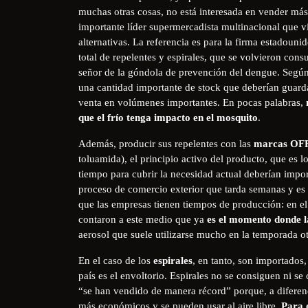
muchas otras cosas, no está interesada en vender má
importante líder supermercadista multinacional que v
alternativas. La referencia es para la firma estadoun
total de repelentes y espirales, que se volvieron cons
señor de la góndola de prevención del dengue. Según
una cantidad importante de stock que deberían guard
venta en volúmenes importantes. En pocas palabras,
que el frío tenga impacto en el mosquito
.
Además, producir sus repelentes con las
marcas OFF
toluamida), el principio activo del producto, que es l
tiempo para cubrir la necesidad actual deberían imp
proceso de comercio exterior que tarda semanas y e
que las empresas tienen tiempos de producción: en el
contaron a este medio que ya
es el momento donde l
aerosol que suele utilizarse mucho en la temporada o
En el caso de los
espirales
, en tanto, son importados
país es el envoltorio. Espirales no se consiguen ni s
“se han vendido de manera récord” porque, a diferen
más económicos y se pueden usar al aire libre.
Para e