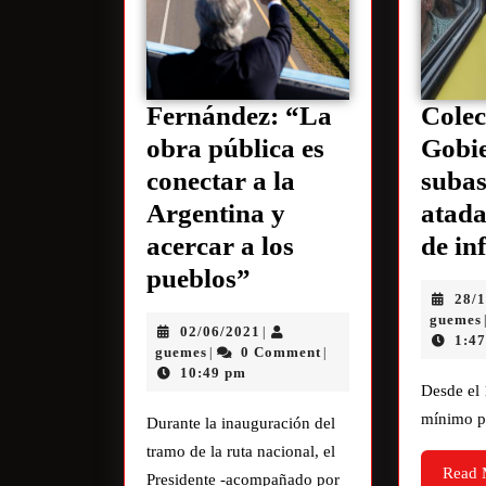
Fernández: “La
Colec
obra pública es
Gobie
conectar a la
subas
Argentina y
atada
acercar a los
de in
pueblos”
28/
guemes
02/06/2021
|
1:4
guemes
0 Comment
|
|
10:49 pm
Desde el 
mínimo p
Durante la inauguración del
tramo de la ruta nacional, el
Read 
Presidente -acompañado por