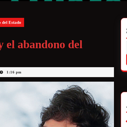
 del Estado
y el abandono del
1:16 pm