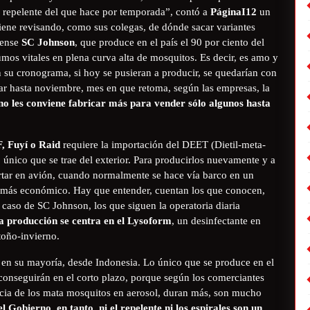
s repelente del que hace por temporada”, contó a
PáginaI12
un
iene revisando, como sus colegas, de dónde sacar variantes
idense
SC Johnson
, que produce en el país el 90 por ciento del
umos vitales en plena curva alta de mosquitos. Es decir, es amo y
 su cronograma, si hoy se pusieran a producir, se quedarían con
ar hasta noviembre, mes en que retoma, según las empresas, la
no les conviene fabricar más para vender sólo algunos hasta
, Fuyí o Raid
requiere la importación del DEET (Dietil-meta-
o único que se trae del exterior. Para producirlos nuevamente y a
ortar en avión, cuando normalmente se hace vía barco en un
s más económico. Hay que entender, cuentan los que conocen,
 caso de SC Johnson, los que siguen la operatoria diaria
a producción se centra en el Lysoform
, un desinfectante en
toño-invierno.
, en su mayoría, desde Indonesia. Lo único que se produce en el
e conseguirán en el corto plazo, porque según los comerciantes
cia de los mata mosquitos en aerosol, duran más, son mucho
l Gobierno, en tanto, ni el repelente ni los espirales son un