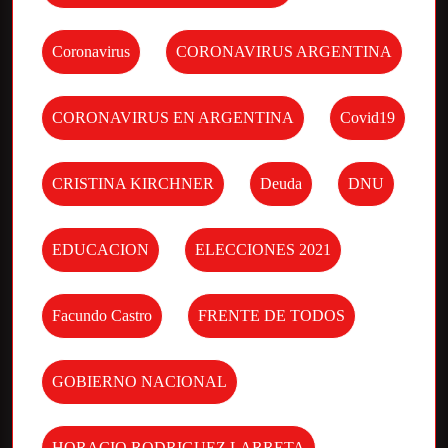
Coronavirus
CORONAVIRUS ARGENTINA
CORONAVIRUS EN ARGENTINA
Covid19
CRISTINA KIRCHNER
Deuda
DNU
EDUCACION
ELECCIONES 2021
Facundo Castro
FRENTE DE TODOS
GOBIERNO NACIONAL
HORACIO RODRIGUEZ LARRETA