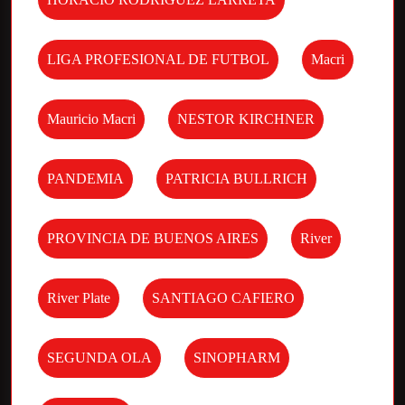
LIGA PROFESIONAL DE FUTBOL
Macri
Mauricio Macri
NESTOR KIRCHNER
PANDEMIA
PATRICIA BULLRICH
PROVINCIA DE BUENOS AIRES
River
River Plate
SANTIAGO CAFIERO
SEGUNDA OLA
SINOPHARM