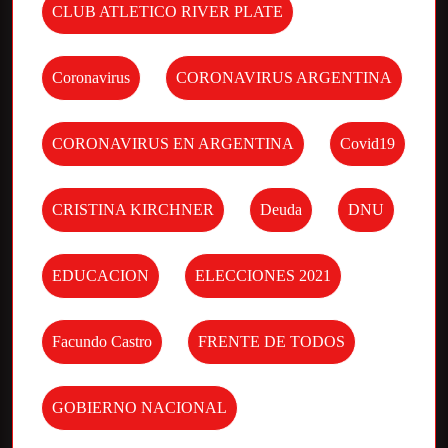
CLUB ATLETICO RIVER PLATE
Coronavirus
CORONAVIRUS ARGENTINA
CORONAVIRUS EN ARGENTINA
Covid19
CRISTINA KIRCHNER
Deuda
DNU
EDUCACION
ELECCIONES 2021
Facundo Castro
FRENTE DE TODOS
GOBIERNO NACIONAL