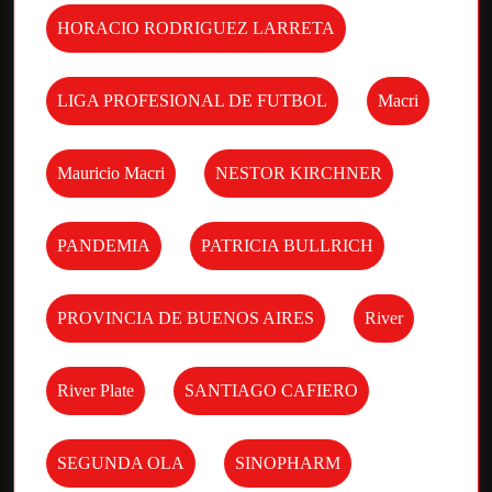
HORACIO RODRIGUEZ LARRETA
LIGA PROFESIONAL DE FUTBOL
Macri
Mauricio Macri
NESTOR KIRCHNER
PANDEMIA
PATRICIA BULLRICH
PROVINCIA DE BUENOS AIRES
River
River Plate
SANTIAGO CAFIERO
SEGUNDA OLA
SINOPHARM