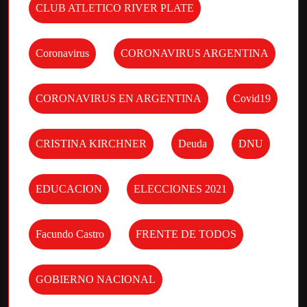
CLUB ATLETICO RIVER PLATE
Coronavirus
CORONAVIRUS ARGENTINA
CORONAVIRUS EN ARGENTINA
Covid19
CRISTINA KIRCHNER
Deuda
DNU
EDUCACION
ELECCIONES 2021
Facundo Castro
FRENTE DE TODOS
GOBIERNO NACIONAL