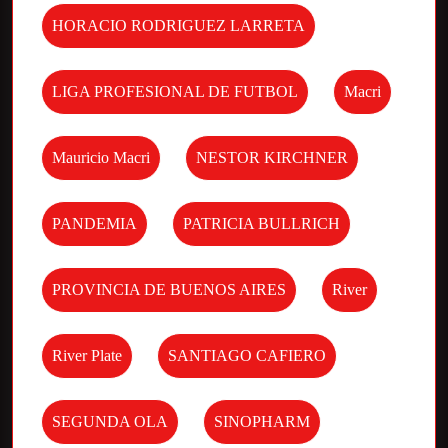
HORACIO RODRIGUEZ LARRETA
LIGA PROFESIONAL DE FUTBOL
Macri
Mauricio Macri
NESTOR KIRCHNER
PANDEMIA
PATRICIA BULLRICH
PROVINCIA DE BUENOS AIRES
River
River Plate
SANTIAGO CAFIERO
SEGUNDA OLA
SINOPHARM