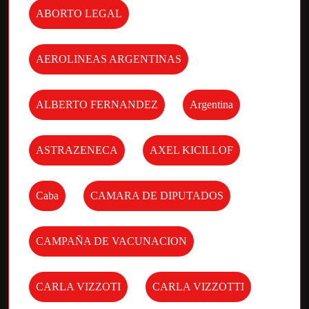
ABORTO LEGAL
AEROLINEAS ARGENTINAS
ALBERTO FERNANDEZ
Argentina
ASTRAZENECA
AXEL KICILLOF
Caba
CAMARA DE DIPUTADOS
CAMPAÑA DE VACUNACION
CARLA VIZZOTI
CARLA VIZZOTTI