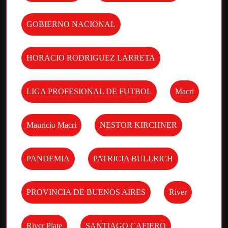
GOBIERNO NACIONAL
HORACIO RODRIGUEZ LARRETA
LIGA PROFESIONAL DE FUTBOL
Macri
Mauricio Macri
NESTOR KIRCHNER
PANDEMIA
PATRICIA BULLRICH
PROVINCIA DE BUENOS AIRES
River
River Plate
SANTIAGO CAFIERO