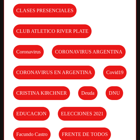
CLASES PRESENCIALES
CLUB ATLETICO RIVER PLATE
Coronavirus
CORONAVIRUS ARGENTINA
CORONAVIRUS EN ARGENTINA
Covid19
CRISTINA KIRCHNER
Deuda
DNU
EDUCACION
ELECCIONES 2021
Facundo Castro
FRENTE DE TODOS