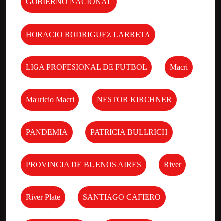
GOBIERNO NACIONAL
HORACIO RODRIGUEZ LARRETA
LIGA PROFESIONAL DE FUTBOL
Macri
Mauricio Macri
NESTOR KIRCHNER
PANDEMIA
PATRICIA BULLRICH
PROVINCIA DE BUENOS AIRES
River
River Plate
SANTIAGO CAFIERO