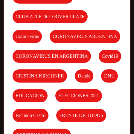
CLUB ATLETICO RIVER PLATE
Coronavirus
CORONAVIRUS ARGENTINA
CORONAVIRUS EN ARGENTINA
Covid19
CRISTINA KIRCHNER
Deuda
DNU
EDUCACION
ELECCIONES 2021
Facundo Castro
FRENTE DE TODOS