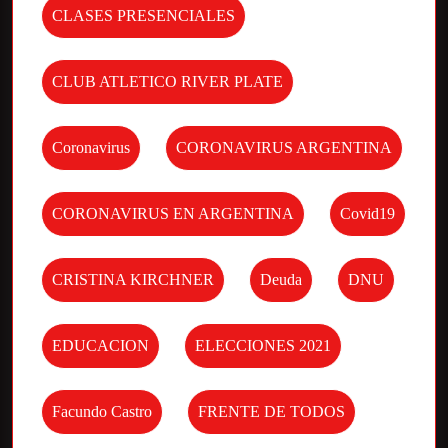
CLASES PRESENCIALES
CLUB ATLETICO RIVER PLATE
Coronavirus
CORONAVIRUS ARGENTINA
CORONAVIRUS EN ARGENTINA
Covid19
CRISTINA KIRCHNER
Deuda
DNU
EDUCACION
ELECCIONES 2021
Facundo Castro
FRENTE DE TODOS