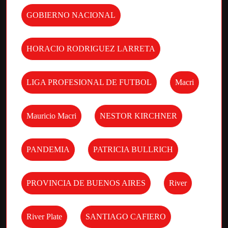
GOBIERNO NACIONAL
HORACIO RODRIGUEZ LARRETA
LIGA PROFESIONAL DE FUTBOL
Macri
Mauricio Macri
NESTOR KIRCHNER
PANDEMIA
PATRICIA BULLRICH
PROVINCIA DE BUENOS AIRES
River
River Plate
SANTIAGO CAFIERO