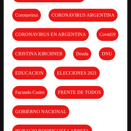
Coronavirus
CORONAVIRUS ARGENTINA
CORONAVIRUS EN ARGENTINA
Covid19
CRISTINA KIRCHNER
Deuda
DNU
EDUCACION
ELECCIONES 2021
Facundo Castro
FRENTE DE TODOS
GOBIERNO NACIONAL
HORACIO RODRIGUEZ LARRETA