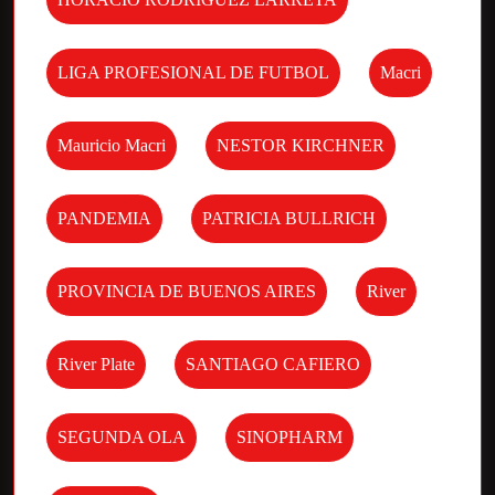
LIGA PROFESIONAL DE FUTBOL
Macri
Mauricio Macri
NESTOR KIRCHNER
PANDEMIA
PATRICIA BULLRICH
PROVINCIA DE BUENOS AIRES
River
River Plate
SANTIAGO CAFIERO
SEGUNDA OLA
SINOPHARM