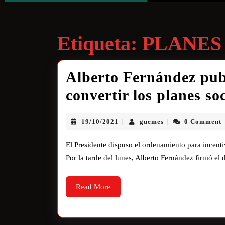
Etiqueta:
PLANES
Alberto Fernández publ
convertir los planes so
19/10/2021
guemes
0 Comment
|
|
El Presidente dispuso el ordenamiento para incenti
Por la tarde del lunes, Alberto Fernández firmó el 
Read More