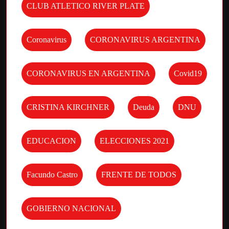
CLUB ATLETICO RIVER PLATE
Coronavirus
CORONAVIRUS ARGENTINA
CORONAVIRUS EN ARGENTINA
Covid19
CRISTINA KIRCHNER
Deuda
DNU
EDUCACION
ELECCIONES 2021
Facundo Castro
FRENTE DE TODOS
GOBIERNO NACIONAL