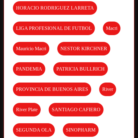
HORACIO RODRIGUEZ LARRETA
LIGA PROFESIONAL DE FUTBOL
Macri
Mauricio Macri
NESTOR KIRCHNER
PANDEMIA
PATRICIA BULLRICH
PROVINCIA DE BUENOS AIRES
River
River Plate
SANTIAGO CAFIERO
SEGUNDA OLA
SINOPHARM