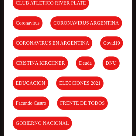
CLUB ATLETICO RIVER PLATE
Coronavirus
CORONAVIRUS ARGENTINA
CORONAVIRUS EN ARGENTINA
Covid19
CRISTINA KIRCHNER
Deuda
DNU
EDUCACION
ELECCIONES 2021
Facundo Castro
FRENTE DE TODOS
GOBIERNO NACIONAL