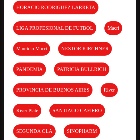
HORACIO RODRIGUEZ LARRETA
LIGA PROFESIONAL DE FUTBOL
Macri
Mauricio Macri
NESTOR KIRCHNER
PANDEMIA
PATRICIA BULLRICH
PROVINCIA DE BUENOS AIRES
River
River Plate
SANTIAGO CAFIERO
SEGUNDA OLA
SINOPHARM