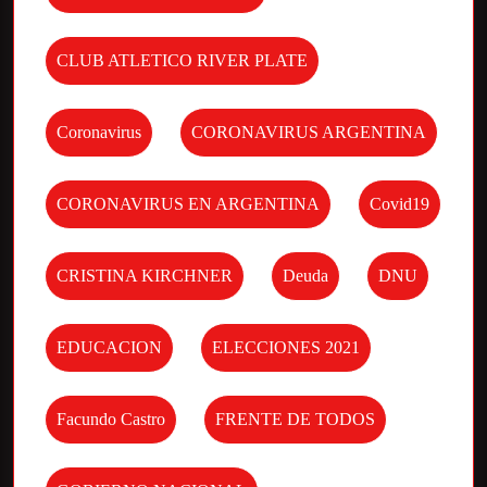
CLUB ATLETICO RIVER PLATE
Coronavirus
CORONAVIRUS ARGENTINA
CORONAVIRUS EN ARGENTINA
Covid19
CRISTINA KIRCHNER
Deuda
DNU
EDUCACION
ELECCIONES 2021
Facundo Castro
FRENTE DE TODOS