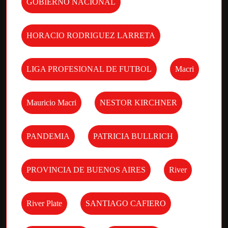
GOBIERNO NACIONAL
HORACIO RODRIGUEZ LARRETA
LIGA PROFESIONAL DE FUTBOL
Macri
Mauricio Macri
NESTOR KIRCHNER
PANDEMIA
PATRICIA BULLRICH
PROVINCIA DE BUENOS AIRES
River
River Plate
SANTIAGO CAFIERO