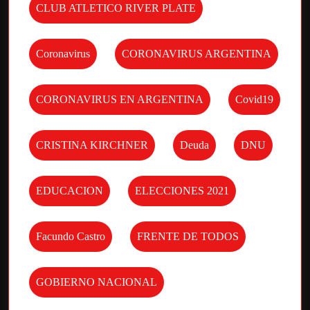
CLUB ATLETICO RIVER PLATE
Coronavirus
CORONAVIRUS ARGENTINA
CORONAVIRUS EN ARGENTINA
Covid19
CRISTINA KIRCHNER
Deuda
DNU
EDUCACION
ELECCIONES 2021
Facundo Castro
FRENTE DE TODOS
GOBIERNO NACIONAL