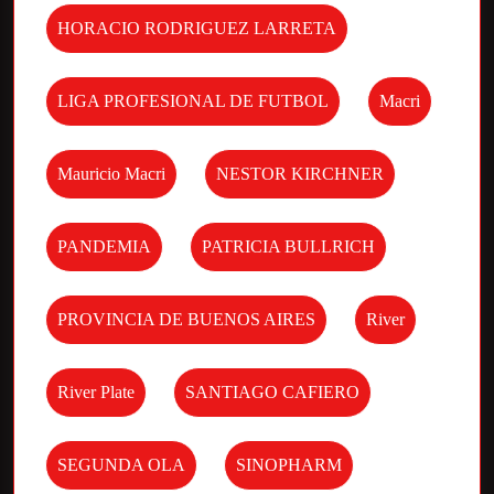
HORACIO RODRIGUEZ LARRETA
LIGA PROFESIONAL DE FUTBOL
Macri
Mauricio Macri
NESTOR KIRCHNER
PANDEMIA
PATRICIA BULLRICH
PROVINCIA DE BUENOS AIRES
River
River Plate
SANTIAGO CAFIERO
SEGUNDA OLA
SINOPHARM