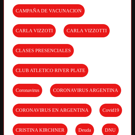
CAMPAÑA DE VACUNACION
CARLA VIZZOTI
CARLA VIZZOTTI
CLASES PRESENCIALES
CLUB ATLETICO RIVER PLATE
Coronavirus
CORONAVIRUS ARGENTINA
CORONAVIRUS EN ARGENTINA
Covid19
CRISTINA KIRCHNER
Deuda
DNU