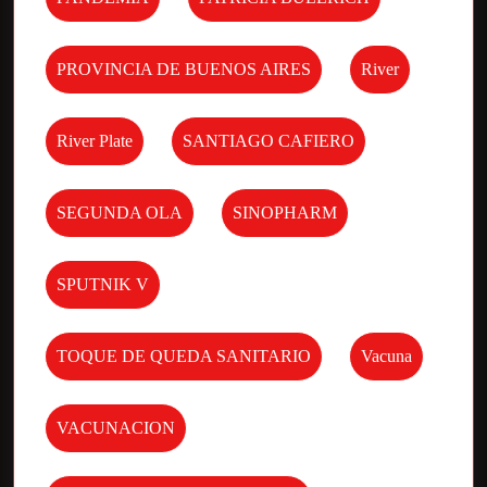
PROVINCIA DE BUENOS AIRES
River
River Plate
SANTIAGO CAFIERO
SEGUNDA OLA
SINOPHARM
SPUTNIK V
TOQUE DE QUEDA SANITARIO
Vacuna
VACUNACION