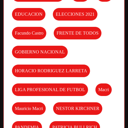
EDUCACION
ELECCIONES 2021
Facundo Castro
FRENTE DE TODOS
GOBIERNO NACIONAL
HORACIO RODRIGUEZ LARRETA
LIGA PROFESIONAL DE FUTBOL
Macri
Mauricio Macri
NESTOR KIRCHNER
PANDEMIA
PATRICIA BULLRICH