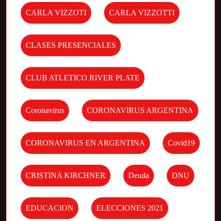
CARLA VIZZOTI
CARLA VIZZOTTI
CLASES PRESENCIALES
CLUB ATLETICO RIVER PLATE
Coronavirus
CORONAVIRUS ARGENTINA
CORONAVIRUS EN ARGENTINA
Covid19
CRISTINA KIRCHNER
Deuda
DNU
EDUCACION
ELECCIONES 2021