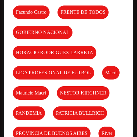
Facundo Castro
FRENTE DE TODOS
GOBIERNO NACIONAL
HORACIO RODRIGUEZ LARRETA
LIGA PROFESIONAL DE FUTBOL
Macri
Mauricio Macri
NESTOR KIRCHNER
PANDEMIA
PATRICIA BULLRICH
PROVINCIA DE BUENOS AIRES
River