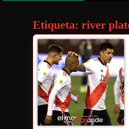
Etiqueta:
river plat