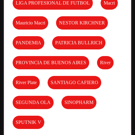
LIGA PROFESIONAL DE FUTBOL
Macri
Mauricio Macri
NESTOR KIRCHNER
PANDEMIA
PATRICIA BULLRICH
PROVINCIA DE BUENOS AIRES
River
River Plate
SANTIAGO CAFIERO
SEGUNDA OLA
SINOPHARM
SPUTNIK V