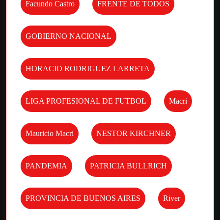
Facundo Castro
FRENTE DE TODOS
GOBIERNO NACIONAL
HORACIO RODRIGUEZ LARRETA
LIGA PROFESIONAL DE FUTBOL
Macri
Mauricio Macri
NESTOR KIRCHNER
PANDEMIA
PATRICIA BULLRICH
PROVINCIA DE BUENOS AIRES
River