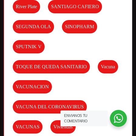
River Plate
SANTIAGO CAFIERO
SEGUNDA OLA
SINOPHARM
SPUTNIK V
TOQUE DE QUEDA SANITARIO
Vacuna
VACUNACION
VACUNA DEL CORONAVIRUS
ENVIANOS TU
COMENTARIO
VACUNAS
Viviendas