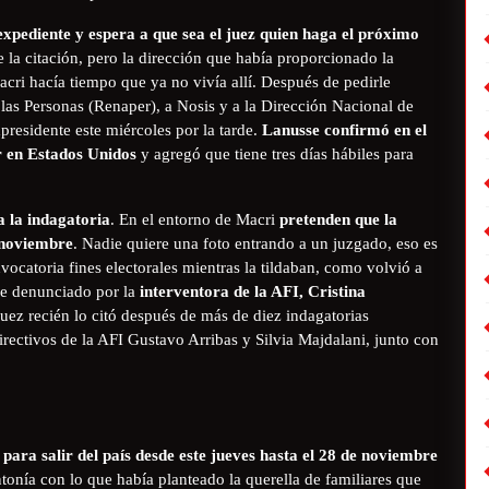
expediente y espera a que sea el juez quien haga el próximo
de la citación, pero la dirección que había proporcionado la
cri hacía tiempo que ya no vivía allí. Después de pedirle
e las Personas (Renaper), a Nosis y a la Dirección Nacional de
presidente este miércoles por la tarde.
Lanusse confirmó en el
r en Estados Unidos
y agregó que tiene tres días hábiles para
 la indagatoria
. En el entorno de Macri
pretenden que la
e noviembre
. Nadie quiere una foto entrando a un juzgado, eso es
vocatoria fines electorales mientras la tildaban, como volvió a
fue denunciado por la
interventora de la AFI, Cristina
juez recién lo citó después de más de diez indagatorias
irectivos de la AFI Gustavo Arribas y Silvia Majdalani, junto con
para salir del país desde este jueves hasta el 28 de noviembre
ntonía con lo que había planteado la querella de familiares que