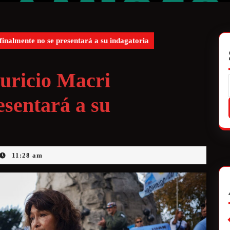
nalmente no se presentará a su indagatoria
ricio Macri
esentará a su
11:28 am