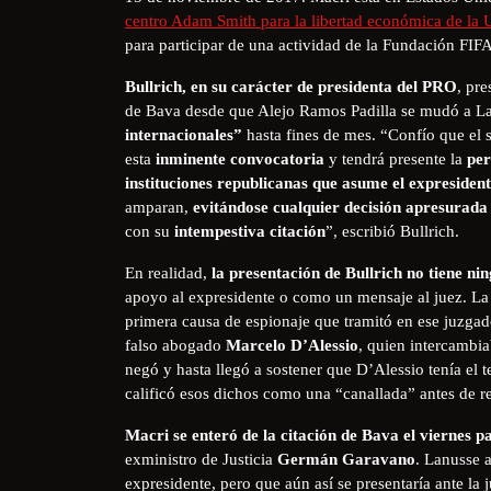
centro Adam Smith para la libertad económica de la U
para participar de una actividad de la Fundación FIFA
Bullrich, en su carácter de presidenta del PRO
, pr
de Bava desde que Alejo Ramos Padilla se mudó a La 
internacionales”
hasta fines de mes. “Confío que el 
esta
inminente convocatoria
y tendrá presente la
per
instituciones republicanas que asume el expresiden
amparan,
evitándose cualquier decisión apresurada 
con su
intempestiva citación
”, escribió Bullrich.
En realidad,
la presentación de Bullrich no tiene nin
apoyo al expresidente o como un mensaje al juez. La
primera causa de espionaje que tramitó en ese juzgado
falso abogado
Marcelo D’Alessio
, quien intercambia
negó y hasta llegó a sostener que D’Alessio tenía el 
calificó esos dichos como una “canallada” antes de r
Macri se enteró de la citación de Bava el viernes p
exministro de Justicia
Germán Garavano
. Lanusse 
expresidente, pero que aún así se presentaría ante la 