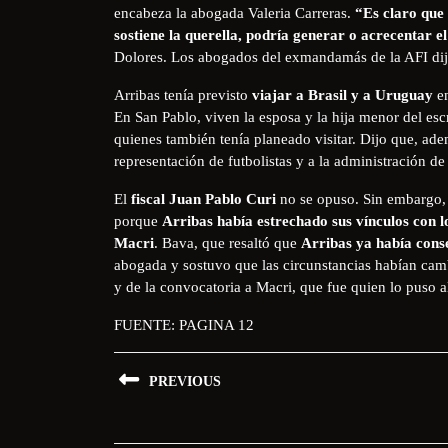
encabeza la abogada Valeria Carreras.
“Es claro que 
sostiene la querella, podría generar o acrecentar el
Dolores. Los abogados del exmandamás de la AFI di
Arribas tenía previsto
viajar a Brasil y a Uruguay
e
En San Pablo, viven la esposa y la hija menor del e
quienes también tenía planeado visitar. Dijo que, adem
representación de futbolistas y a la administración d
El
fiscal Juan Pablo Curi
no se opuso. Sin embargo, 
porque
Arribas había estrechado sus vínculos con lo
Macri
. Bava, que resaltó que
Arribas ya había cons
abogada y sostuvo que las circunstancias habían camb
y de la convocatoria a Macri, que fue quien lo puso a
FUENTE: PAGINA 12
PREVIOUS