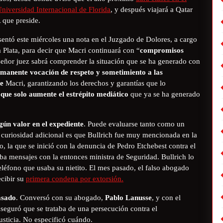
niversidad Internacional de Florida
, y después viajará a Qatar
 que preside.
esentó este miércoles una nota en el Juzgado de Dolores, a cargo
Plata, para decir que Macri continuará con “
compromisos
señor juez sabrá comprender la situación que se ha generado con
manente vocación de respeto y sometimiento a las
te
Macri, garantizando los derechos y garantías que lo
que solo aumente el estrépito mediático
que ya se ha generado
gún valor en el expediente
. Puede evaluarse tanto como un
 curiosidad adicional es que Bullrich fue muy mencionada en la
, la que se inició con la denuncia de Pedro Etchebest contra el
ba mensajes con la entonces ministra de Seguridad. Bullrich lo
teléfono que usaba su nietito. El mes pasado, el falso abogado
ecibir su
primera condena por extorsión.
asado
. Conversó con su abogado,
Pablo Lanusse
, y con el
aseguró que se trataba de una persecución contra el
justicia. No especificó cuándo.