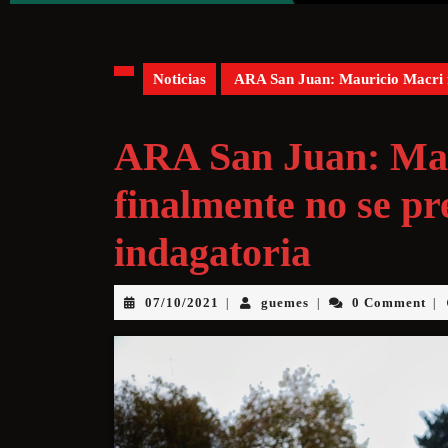
Noticias
ARA San Juan: Mauricio Macri fi
ARA San Juan: Mau
finalmente no se pr
indagatoria
07/10/2021
guemes
0 Comment
|
|
|