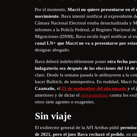
Por el momento,
Macri no quiere presentarse en el 
movimiento
. Bava intentó notificar al expresidente 
Cámara Nacional Electoral estaba desactualizada y Ma
informes a la Policía Federal, al Registro Nacional d
Migraciones (DNM), Bava recién logró notificar al ex
canal LN+ que Macri no va a presentarse por esta
designar abogado.
Bava deberá indefectiblemente poner
otra fecha para
indagatoria sea después de las elecciones del 14 d
claro. Desde la semana pasada le atribuyeron a la con
hacer Bullrich, de intempestiva. En realidad, Macri 
Caamaño,
el
23 de septiembre del año pasado
y el 
anteriores y de dictar el
procesamiento
contra los exd
otros siete agentes o exagentes.
Sin viaje
El exdirector general de la AFI Arribas pidió
permiso 
de 2021, pero el juez Bava rechazó el pedido
, en si