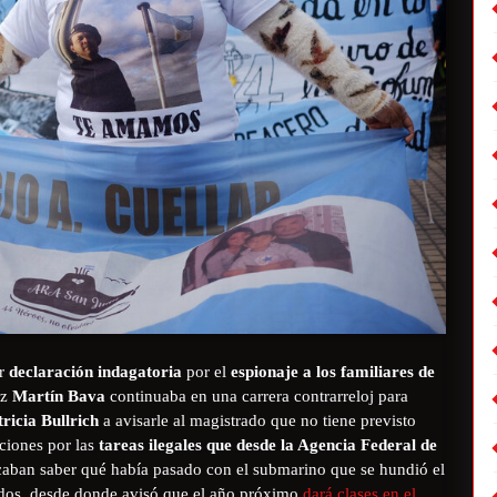
ar
declaración indagatoria
por el
espionaje a los familiares de
ez
Martín Bava
continuaba en una carrera contrarreloj para
ricia Bullrich
a avisarle al magistrado que no tiene previsto
aciones por las
tareas ilegales que desde la Agencia Federal de
caban saber qué había pasado con el submarino que se hundió el
dos, desde donde avisó que el año próximo
dará clases en el