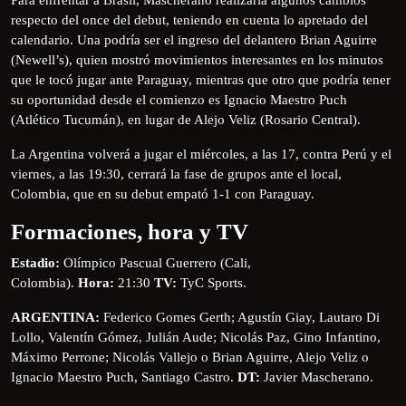
respecto del once del debut, teniendo en cuenta lo apretado del
calendario. Una podría ser el ingreso del delantero Brian Aguirre
(Newell’s), quien mostró movimientos interesantes en los minutos
que le tocó jugar ante Paraguay, mientras que otro que podría tener
su oportunidad desde el comienzo es Ignacio Maestro Puch
(Atlético Tucumán), en lugar de Alejo Veliz (Rosario Central).
La Argentina volverá a jugar el miércoles, a las 17, contra Perú y el
viernes, a las 19:30, cerrará la fase de grupos ante el local,
Colombia, que en su debut empató 1-1 con Paraguay.
Formaciones, hora y TV
Estadio:
Olímpico Pascual Guerrero (Cali,
Colombia).
Hora:
21:30
TV:
TyC Sports.
ARGENTINA:
Federico Gomes Gerth; Agustín Giay, Lautaro Di
Lollo, Valentín Gómez, Julián Aude; Nicolás Paz, Gino Infantino,
Máximo Perrone; Nicolás Vallejo o Brian Aguirre, Alejo Veliz o
Ignacio Maestro Puch, Santiago Castro.
DT:
Javier Mascherano.