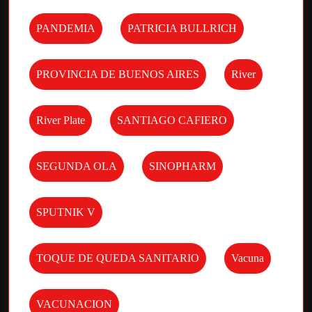
PANDEMIA
PATRICIA BULLRICH
PROVINCIA DE BUENOS AIRES
River
River Plate
SANTIAGO CAFIERO
SEGUNDA OLA
SINOPHARM
SPUTNIK V
TOQUE DE QUEDA SANITARIO
Vacuna
VACUNACION