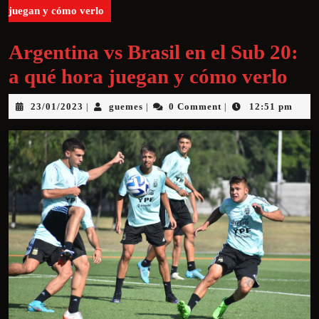
juegan y cómo verlo
Argentina vs Brasil en el Sub 20:
a qué hora juegan y cómo verlo
23/01/2023
guemes
0 Comment
12:51 pm
|
|
|