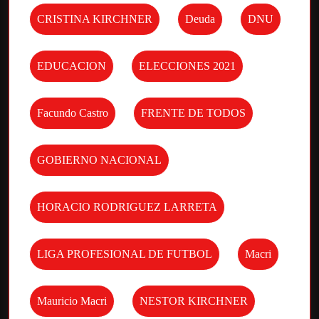
CRISTINA KIRCHNER
Deuda
DNU
EDUCACION
ELECCIONES 2021
Facundo Castro
FRENTE DE TODOS
GOBIERNO NACIONAL
HORACIO RODRIGUEZ LARRETA
LIGA PROFESIONAL DE FUTBOL
Macri
Mauricio Macri
NESTOR KIRCHNER