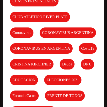
CLASES PRESENCIALES
CLUB ATLETICO RIVER PLATE
Coronavirus
CORONAVIRUS ARGENTINA
CORONAVIRUS EN ARGENTINA
Covid19
CRISTINA KIRCHNER
Deuda
DNU
EDUCACION
ELECCIONES 2021
Facundo Castro
FRENTE DE TODOS