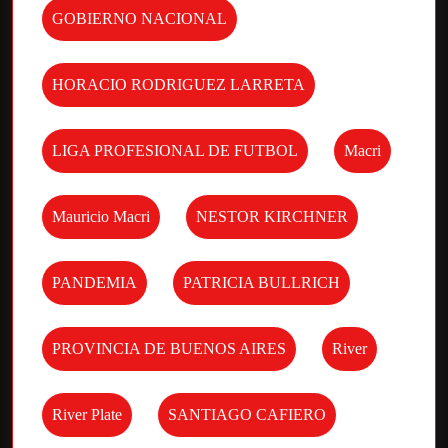
GOBIERNO NACIONAL
HORACIO RODRIGUEZ LARRETA
LIGA PROFESIONAL DE FUTBOL
Macri
Mauricio Macri
NESTOR KIRCHNER
PANDEMIA
PATRICIA BULLRICH
PROVINCIA DE BUENOS AIRES
River
River Plate
SANTIAGO CAFIERO