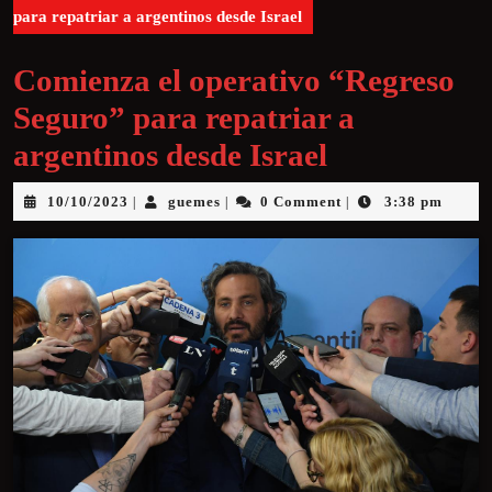
para repatriar a argentinos desde Israel
Comienza el operativo “Regreso
Seguro” para repatriar a
argentinos desde Israel
10/10/2023
guemes
0 Comment
3:38 pm
|
|
|