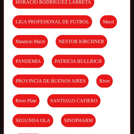
HORACIO RODRIGUEZ LARRETA
LIGA PROFESIONAL DE FUTBOL
Macri
Mauricio Macri
NESTOR KIRCHNER
PANDEMIA
PATRICIA BULLRICH
PROVINCIA DE BUENOS AIRES
River
River Plate
SANTIAGO CAFIERO
SEGUNDA OLA
SINOPHARM