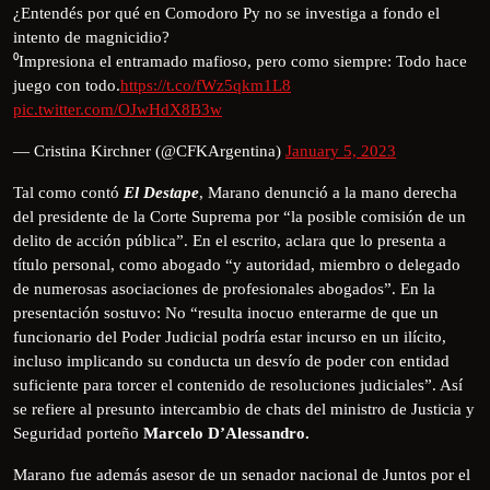
¿Entendés por qué en Comodoro Py no se investiga a fondo el
intento de magnicidio?
⁰Impresiona el entramado mafioso, pero como siempre: Todo hace
juego con todo.
https://t.co/fWz5qkm1L8
pic.twitter.com/OJwHdX8B3w
— Cristina Kirchner (@CFKArgentina)
January 5, 2023
Tal como contó
El Destape
, Marano denunció a la mano derecha
del presidente de la Corte Suprema por “la posible comisión de un
delito de acción pública”. En el escrito, aclara que lo presenta a
título personal, como abogado “y autoridad, miembro o delegado
de numerosas asociaciones de profesionales abogados”. En la
presentación sostuvo: No “resulta inocuo enterarme de que un
funcionario del Poder Judicial podría estar incurso en un ilícito,
incluso implicando su conducta un desvío de poder con entidad
suficiente para torcer el contenido de resoluciones judiciales”. Así
se refiere al presunto intercambio de chats del ministro de Justicia y
Seguridad porteño
Marcelo D’Alessandro.
Marano fue además asesor de un senador nacional de Juntos por el