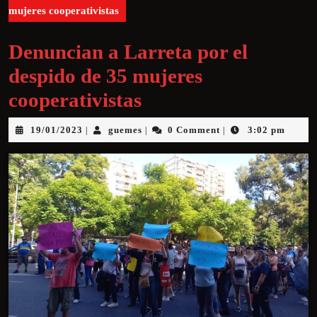
mujeres cooperativistas
Denuncian a Larreta por el
despido de 35 mujeres
cooperativistas
19/01/2023
guemes
0 Comment
3:02 pm
|
|
|