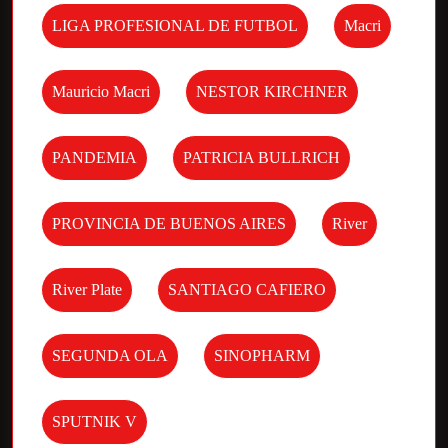
LIGA PROFESIONAL DE FUTBOL
Macri
Mauricio Macri
NESTOR KIRCHNER
PANDEMIA
PATRICIA BULLRICH
PROVINCIA DE BUENOS AIRES
River
River Plate
SANTIAGO CAFIERO
SEGUNDA OLA
SINOPHARM
SPUTNIK V