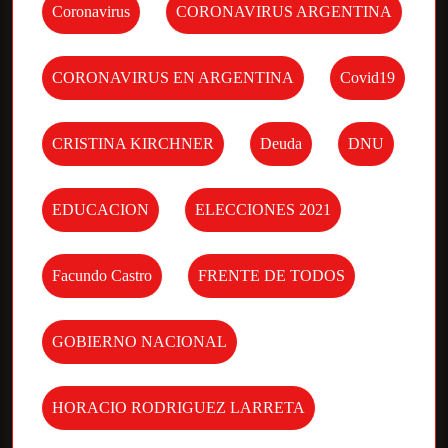
Coronavirus
CORONAVIRUS ARGENTINA
CORONAVIRUS EN ARGENTINA
Covid19
CRISTINA KIRCHNER
Deuda
DNU
EDUCACION
ELECCIONES 2021
Facundo Castro
FRENTE DE TODOS
GOBIERNO NACIONAL
HORACIO RODRIGUEZ LARRETA