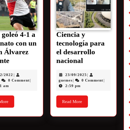
 goleó 4-1 a
Ciencia y
nato con un
tecnología para
n Álvarez
el desarrollo
ante
nacional
02/2022
23/09/2025
|
|
0 Comment
guemes
0 Comment
|
|
|
|
51 am
2:59 pm
More
Read More