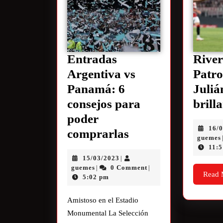
Entradas
River
Argentiva vs
Patro
Panamá: 6
Juliá
consejos para
brill
poder
16/
comprarlas
guemes
11:
15/03/2023
|
guemes
0 Comment
|
|
Read 
5:02 pm
Amistoso en el Estadio
Monumental La Selección