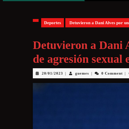
Deportes
Detuvieron a Dani Alves por un
Detuvieron a Dani 
de agresión sexual 
20/01/2023
guemes
0 Comment
|
|
|