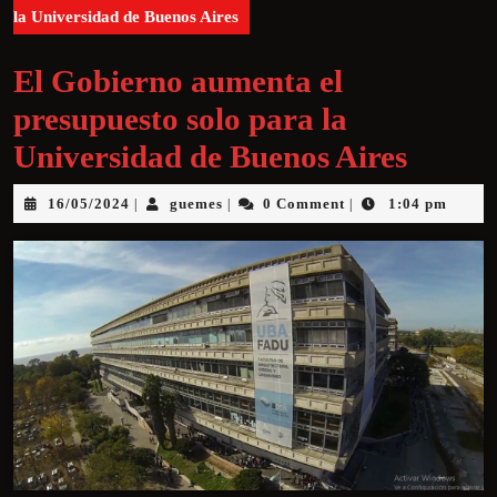
la Universidad de Buenos Aires
El Gobierno aumenta el
presupuesto solo para la
Universidad de Buenos Aires
16/05/2024
guemes
0 Comment
1:04 pm
|
|
|