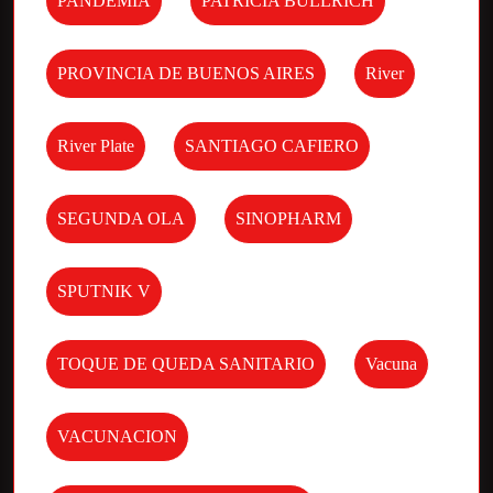
PANDEMIA
PATRICIA BULLRICH
PROVINCIA DE BUENOS AIRES
River
River Plate
SANTIAGO CAFIERO
SEGUNDA OLA
SINOPHARM
SPUTNIK V
TOQUE DE QUEDA SANITARIO
Vacuna
VACUNACION