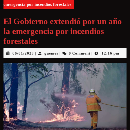
emergencia por incendios forestales
El Gobierno extendió por un año
la emergencia por incendios
forestales
06/01/2023
guemes
0 Comment
12:16 pm
|
|
|