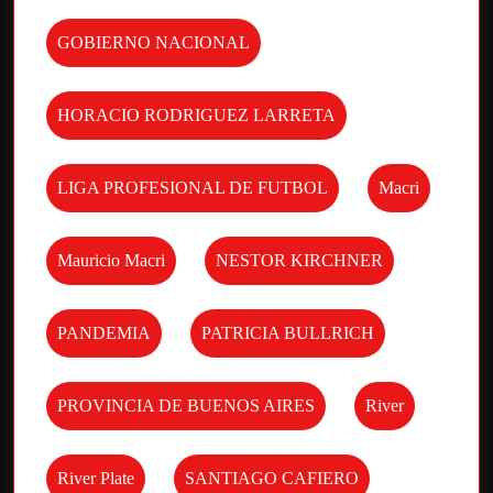
GOBIERNO NACIONAL
HORACIO RODRIGUEZ LARRETA
LIGA PROFESIONAL DE FUTBOL
Macri
Mauricio Macri
NESTOR KIRCHNER
PANDEMIA
PATRICIA BULLRICH
PROVINCIA DE BUENOS AIRES
River
River Plate
SANTIAGO CAFIERO