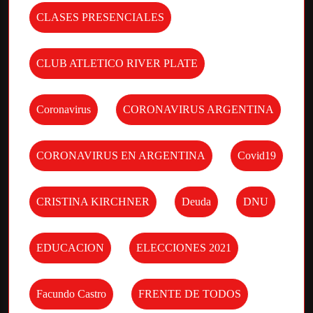
CLASES PRESENCIALES
CLUB ATLETICO RIVER PLATE
Coronavirus
CORONAVIRUS ARGENTINA
CORONAVIRUS EN ARGENTINA
Covid19
CRISTINA KIRCHNER
Deuda
DNU
EDUCACION
ELECCIONES 2021
Facundo Castro
FRENTE DE TODOS