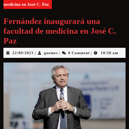
medicina en José C. Paz
Fernández inaugurará una
facultad de medicina en José C.
Paz
22/09/2021
guemes
0 Comment
10:58 am
|
|
|