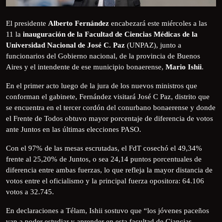
El presidente
Alberto Fernández
encabezará este miércoles a las
11 la
inauguración de la Facultad de Ciencias Médicas de la
Universidad Nacional de José C. Paz
(UNPAZ), junto a
funcionarios del Gobierno nacional, de la provincia de Buenos
Aires y el intendente de ese municipio bonaerense,
Mario Ishii
.
En el primer acto luego de la jura de los nuevos ministros que
conforman el gabinete, Fernández visitará José C Paz, distrito que
se encuentra en el tercer cordón del conurbano bonaerense y donde
el Frente de Todos obtuvo mayor porcentaje de diferencia de votos
ante Juntos en las últimas elecciones PASO.
Con el 97% de las mesas escrutadas, el FdT cosechó el 49,34%
frente al 25,20% de Juntos, o sea 24,14 puntos porcentuales de
diferencia entre ambas fuerzas, lo que refleja la mayor distancia de
votos entre el oficialismo y la principal fuerza opositora: 64.106
votos a 32.745.
En declaraciones a Télam, Ishii sostuvo que “los jóvenes paceños
van a poder estudiar y aprender en esta facultad de Ciancias