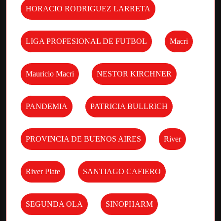
HORACIO RODRIGUEZ LARRETA
LIGA PROFESIONAL DE FUTBOL
Macri
Mauricio Macri
NESTOR KIRCHNER
PANDEMIA
PATRICIA BULLRICH
PROVINCIA DE BUENOS AIRES
River
River Plate
SANTIAGO CAFIERO
SEGUNDA OLA
SINOPHARM