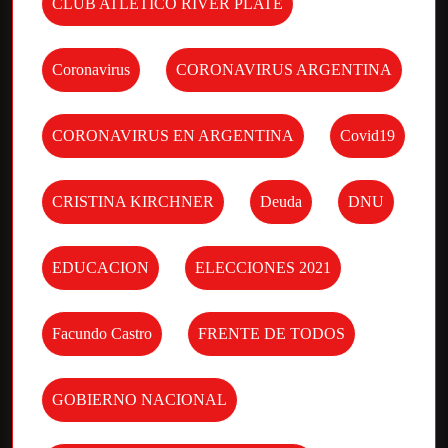
CLUB ATLETICO RIVER PLATE
Coronavirus
CORONAVIRUS ARGENTINA
CORONAVIRUS EN ARGENTINA
Covid19
CRISTINA KIRCHNER
Deuda
DNU
EDUCACION
ELECCIONES 2021
Facundo Castro
FRENTE DE TODOS
GOBIERNO NACIONAL