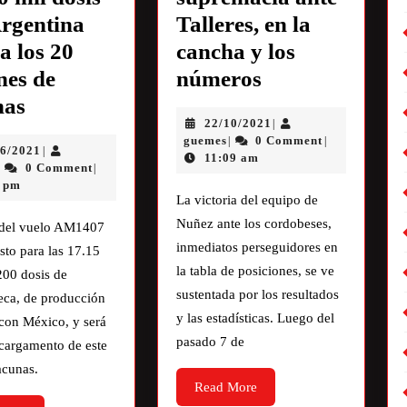
Argentina
Talleres, en la
a los 20
cancha y los
nes de
números
nas
22/10/2021
|
guemes
0 Comment
|
|
06/2021
|
11:09 am
0 Comment
|
|
1 pm
La victoria del equipo de
Nuñez ante los cordobeses,
o del vuelo AM1407
inmediatos perseguidores en
isto para las 17.15
la tabla de posiciones, se ve
200 dosis de
sustentada por los resultados
eca, de producción
y las estadísticas. Luego del
con México, y será
pasado 7 de
 cargamento de este
acunas.
Read More