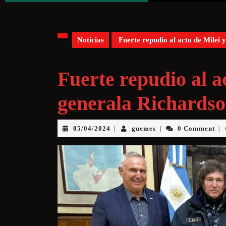
Noticias
Fuerte repudio al acto de Milei 
Fuerte repudio al ac
generala Richardso
05/04/2024
guemes
0 Comment
|
|
|