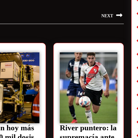
NEXT
an hoy más
River puntero: la
0 mil dosis
supremacía ante