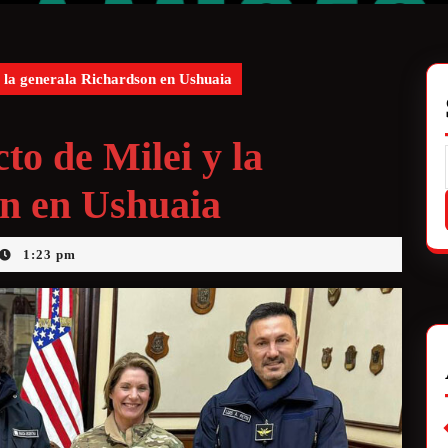
y la generala Richardson en Ushuaia
to de Milei y la
n en Ushuaia
1:23 pm