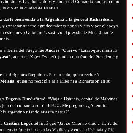
jército de los Estados Unidos y titular del Comando Sur, así como
i
, le dio en la ciudad de Ushuaia.
 darle bienvenida a la Argentina a la general Richardson
,
 expresar nuestro agradecimiento por su visita y por el apoyo
 a este nuevo Gobierno”, sostuvo el presidente Milei durante
huaia.
i a Tierra del Fuego fue
Andrés “Cuervo” Larroque
, ministro
yaso”
, acotó en X (ex Twitter), junto a una foto del Presidente y
te de dirigentes fueguinos. Por un lado, quien rechazó
Melella
, quien no recibió a ni a Milei ni a Richardson en su
ego
Eugenia Duré
afirmó: “Viaja a Ushuaia, capital de Malvinas,
on, jefa del comando sur de EEUU. Me pregunto: ¿A rendirle
blo argentino rifando nuestra patria?”.
na
Cristina López
advirtió que “Javier Milei no vino a Tierra del
co envió funcionarios a las Vigilias y Actos en Ushuaia y Río