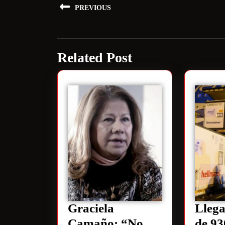
PREVIOUS
Related Post
Graciela
Lleg
Camaño: “No
de 93