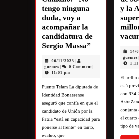
tengo ninguna
y la 
duda, voy a
super
acompañar la
millo
candidatura de
vacu
Sergio Massa”
14/
guemes
06/11/2023
|
1:1
guemes
0 Comment
|
|
11:01 pm
El arrib
está prev
Fuente Telam La diputada de
con 934.
Identidad Bonaerense
AstraZen
aseguró que confía en que el
conjunta 
candidato de Unión por la
el cuarto
Patria “está en capacidad para
tipo de v
ponerse al frente” en tanto,
evaluó, que