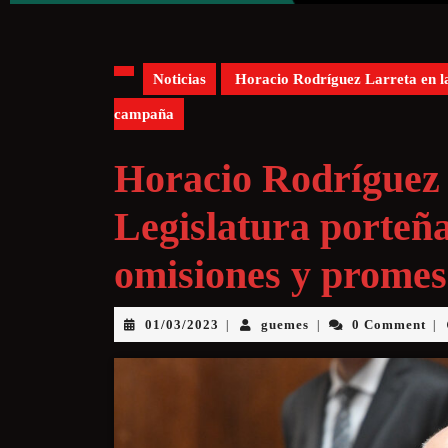
Noticias
Horacio Rodríguez Larreta en la
campaña
Horacio Rodríguez 
Legislatura porteña
omisiones y prome
01/03/2023
guemes
0 Comment
|
|
|