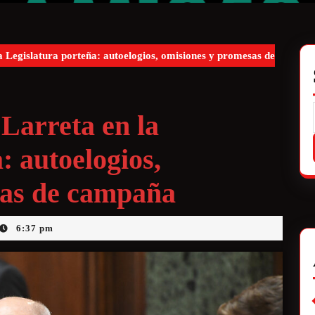
 Legislatura porteña: autoelogios, omisiones y promesas de
Larreta en la
: autoelogios,
sas de campaña
6:37 pm