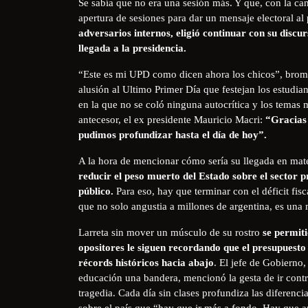
Se sabía que no era una sesión más. Y que, con la can
apertura de sesiones para dar un mensaje electoral al 
adversarios internos, eligió continuar con su discur
llegada a la presidencia.
“Este es mi UPD como dicen ahora los chicos”, brome
alusión al Ultimo Primer Día que festejan los estudia
en la que no se coló ninguna autocrítica y los temas m
antecesor, el ex presidente Mauricio Macri:
“Gracias 
pudimos profundizar hasta el día de hoy”.
A la hora de mencionar cómo sería su llegada en mate
reducir el peso muerto del Estado sobre el sector 
público.
Para eso, hay que terminar con el déficit fisc
que no solo angustia a millones de argentina, es una 
Larreta sin mover un músculo de su rostro
se permiti
opositores le siguen recordando que el presupuesto
récords históricos hacia abajo
. El jefe de Gobierno,
educación una bandera, mencionó la gesta de ir contr
tragedia. Cada día sin clases profundiza las diferenci
sobre el país que “hay que ir más a fondo. Hay que a