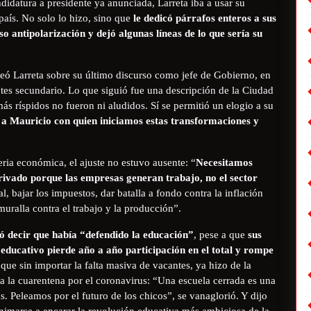
didatura a presidente ya anunciada, Larreta iba a usar su
país. No solo lo hizo, sino que
le dedicó párrafos enteros a sus
so antipolarización y dejó algunas líneas de lo que sería su
ó Larreta sobre su último discurso como jefe de Gobierno, en
ntes secundario. Lo que siguió fue una descripción de la Ciudad
ás ríspidos no fueron ni aludidos. Sí se permitió un elogio a su
a Mauricio con quien iniciamos estas transformaciones y
ria económica, el ajuste no estuvo ausente: “
Necesitamos
privado porque las empresas generan trabajo, no el sector
al, bajar los impuestos, dar batalla a fondo contra la inflación
muralla contra el trabajo y la producción”.
ó decir que había “defendido la educación”
, pese a que
sus
 educativo pierde año a año participación en el total y rompe
 que sin importar la falta masiva de vacantes, ya hizo de la
a la cuarentena por el coronavirus: “Una escuela cerrada es una
as. Peleamos por el futuro de los chicos”, se vanaglorió. Y dijo
nimarse a encarar la revolución educativa más ambiciosa de la