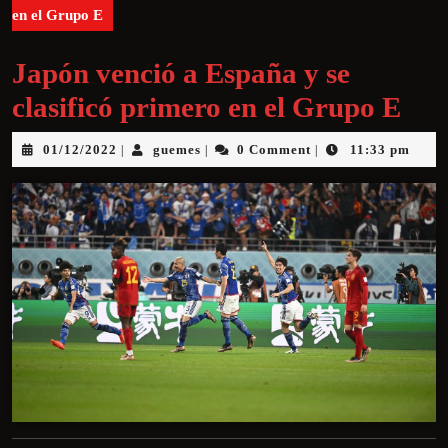
en el Grupo E
Japón venció a España y se
clasificó primero en el Grupo E
01/12/2022
guemes
0 Comment
11:33 pm
|
|
|