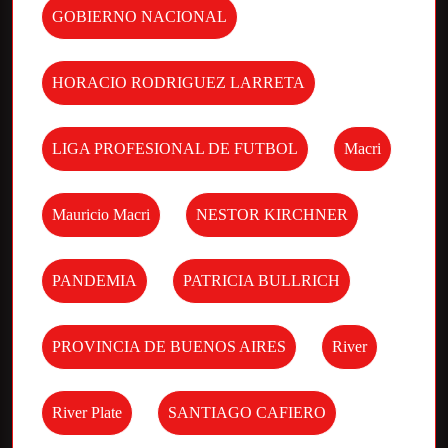
GOBIERNO NACIONAL
HORACIO RODRIGUEZ LARRETA
LIGA PROFESIONAL DE FUTBOL
Macri
Mauricio Macri
NESTOR KIRCHNER
PANDEMIA
PATRICIA BULLRICH
PROVINCIA DE BUENOS AIRES
River
River Plate
SANTIAGO CAFIERO