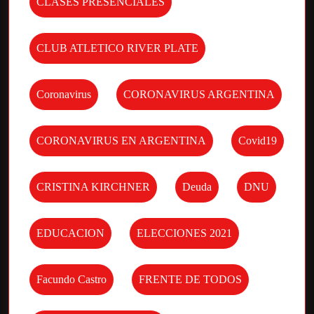
CLASES PRESENCIALES
CLUB ATLETICO RIVER PLATE
Coronavirus
CORONAVIRUS ARGENTINA
CORONAVIRUS EN ARGENTINA
Covid19
CRISTINA KIRCHNER
Deuda
DNU
EDUCACION
ELECCIONES 2021
Facundo Castro
FRENTE DE TODOS