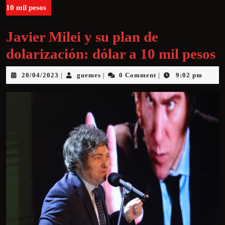
10 mil pesos
Javier Milei y su plan de
dolarización: dólar a 10 mil pesos
20/04/2023
guemes
0 Comment
9:02 pm
|
|
|