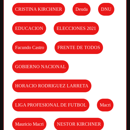
CRISTINA KIRCHNER
Deuda
DNU
EDUCACION
ELECCIONES 2021
Facundo Castro
FRENTE DE TODOS
GOBIERNO NACIONAL
HORACIO RODRIGUEZ LARRETA
LIGA PROFESIONAL DE FUTBOL
Macri
Mauricio Macri
NESTOR KIRCHNER