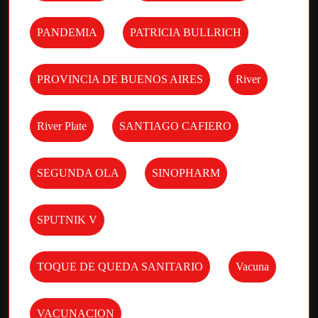
PANDEMIA
PATRICIA BULLRICH
PROVINCIA DE BUENOS AIRES
River
River Plate
SANTIAGO CAFIERO
SEGUNDA OLA
SINOPHARM
SPUTNIK V
TOQUE DE QUEDA SANITARIO
Vacuna
VACUNACION