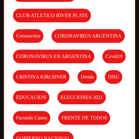
CLUB ATLETICO RIVER PLATE
Coronavirus
CORONAVIRUS ARGENTINA
CORONAVIRUS EN ARGENTINA
Covid19
CRISTINA KIRCHNER
Deuda
DNU
EDUCACION
ELECCIONES 2021
Facundo Castro
FRENTE DE TODOS
GOBIERNO NACIONAL