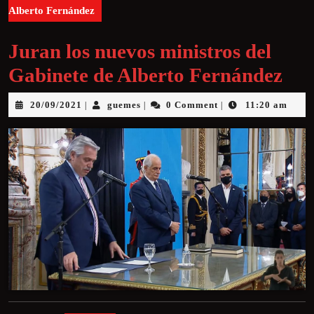
Alberto Fernández
Juran los nuevos ministros del
Gabinete de Alberto Fernández
20/09/2021
guemes
0 Comment
11:20 am
|
|
|