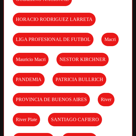
HORACIO RODRIGUEZ LARRETA
LIGA PROFESIONAL DE FUTBOL
Macri
Mauricio Macri
NESTOR KIRCHNER
PANDEMIA
PATRICIA BULLRICH
PROVINCIA DE BUENOS AIRES
River
River Plate
SANTIAGO CAFIERO