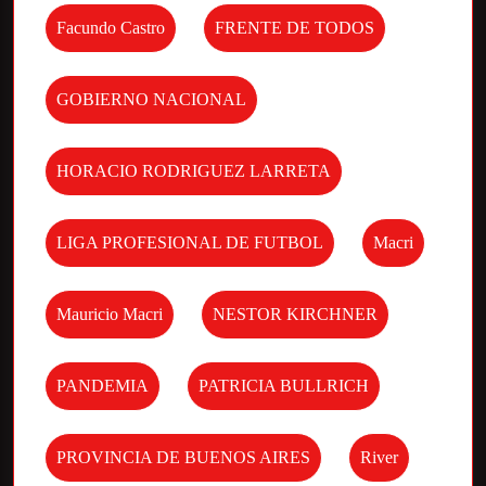
Facundo Castro
FRENTE DE TODOS
GOBIERNO NACIONAL
HORACIO RODRIGUEZ LARRETA
LIGA PROFESIONAL DE FUTBOL
Macri
Mauricio Macri
NESTOR KIRCHNER
PANDEMIA
PATRICIA BULLRICH
PROVINCIA DE BUENOS AIRES
River