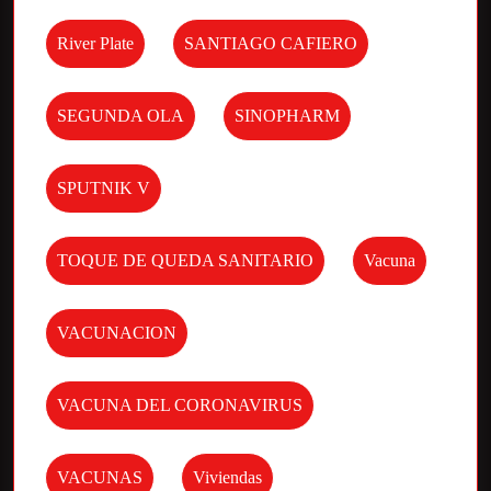
River Plate
SANTIAGO CAFIERO
SEGUNDA OLA
SINOPHARM
SPUTNIK V
TOQUE DE QUEDA SANITARIO
Vacuna
VACUNACION
VACUNA DEL CORONAVIRUS
VACUNAS
Viviendas