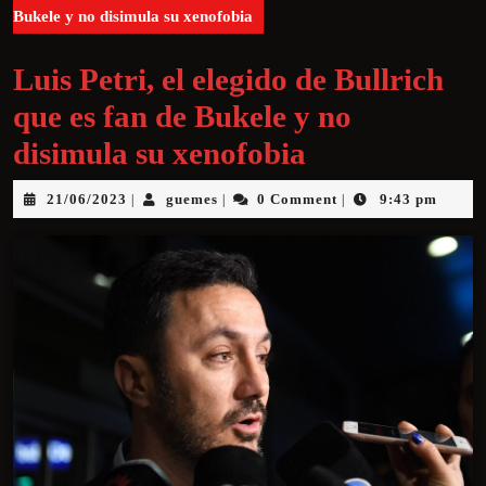
Bukele y no disimula su xenofobia
Luis Petri, el elegido de Bullrich
que es fan de Bukele y no
disimula su xenofobia
21/06/2023
guemes
0 Comment
9:43 pm
|
|
|