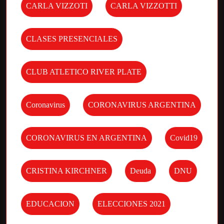
CARLA VIZZOTI
CARLA VIZZOTTI
CLASES PRESENCIALES
CLUB ATLETICO RIVER PLATE
Coronavirus
CORONAVIRUS ARGENTINA
CORONAVIRUS EN ARGENTINA
Covid19
CRISTINA KIRCHNER
Deuda
DNU
EDUCACION
ELECCIONES 2021