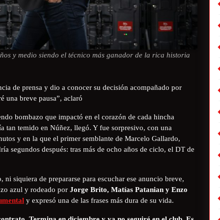
os y medio siendo el técnico más ganador de la rica historia
rencia de prensa y dio a conocer su decisión acompañado por
ré una breve pausa”, aclaró
emendo bombazo que impactó en el corazón de cada hincha
día tan temido en Núñez, llegó. Y fue sorpresivo, con una
nutos y en la que el primer semblante de Marcelo Gallardo,
dría segundos después: tras más de ocho años de ciclo, el DT de
o, ni siquiera de prepararse para escuchar ese anuncio breve,
uzo azul y rodeado por
Jorge Brito, Matías Patanian y Enzo
mental
y expresó una de las frases más dura de su vida.
contrato. Termina en diciembre y ya no seguiré en el club. Es