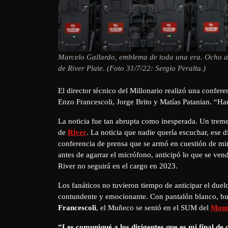
Marcelo Gallardo, emblema de toda una era. Ocho añ
de River Plate. (Foto 31/7/22: Sergio Peralta.)
El director técnico del Millonario realizó una confe
Enzo Francescoli, Jorge Brito y Matías Patanian. “Ha
​La noticia fue tan abrupta como inesperada. Un tr
de
River
. La noticia que nadie quería escuchar, ese 
conferencia de prensa que se armó en cuestión de mi
antes de agarrar el micrófono, anticipó lo que se ven
River no seguirá en el cargo en 2023.
Los fanáticos no tuvieron tiempo de anticipar el duel
contundente y emocionante. Con pantalón blanco, b
Francescoli
, el Muñeco se sentó en el SUM del
Monu
“Les comuniqué a los dirigentes que es mi final de 