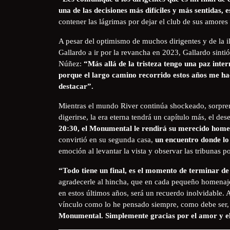
una de las decisiones más difíciles y más sentidas
contener las lágrimas por dejar el club de sus amore
A pesar del optimismo de muchos dirigentes y de la i
Gallardo a ir por la revancha en 2023, Gallardo sint
Núñez:
“Más allá de la tristeza tengo una paz int
porque el largo camino recorrido estos años me ha
destacar”.
Mientras el mundo River continúa shockeado, sorpre
digerirse, la era eterna tendrá un capítulo más, el de
20:30, el Monumental le rendirá su merecido hom
convirtió en su segunda casa,
un encuentro donde lo 
emoción al levantar la vista y observar las tribunas p
“​Todo tiene un final, es el momento de terminar d
agradecerle al hincha, que en cada pequeño homenaj
en estos últimos años, será un recuerdo inolvidable. 
vínculo como lo he pensado siempre, como debe ser,
Monumental. Simplemente gracias por el amor y el