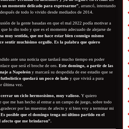
, es un momento delicado para expresarme”
, arrancó, intentando
s después de todo lo vivido desde mediados de 2014.
lusión de la gente basadas en que el mal 2022 podía motivar a
ió que lo dio todo y que es el momento adecuado de alejarse de
erna muy sentida, que me hace estar bien conmigo mismo
ce sentir muchísimo orgullo. Es la palabra que quiero
ndido ante una noticia que tardará mucho tiempo en poder
senlace que será el broche de oro.
Este domingo, a partir de las
enaje a Napoleón
y marcará su despedida de ese estadio que se
futbolístico quedará un poco de lado
y que vivirá a pura
or última vez.
e cerrar un ciclo hermosísimo, muy valioso.
Y quiero
e que me han hecho al entrar a un campo de juego, sobre todo
Agradecer por las muestras de afecto y si bien voy a terminar mi
Es posible que el domingo tenga mi último partido en el
 afecto que me brindaron”.