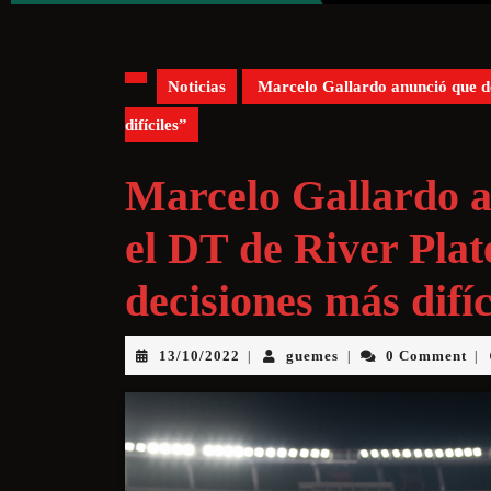
Noticias
Marcelo Gallardo anunció que dej
difíciles”
Marcelo Gallardo a
el DT de River Plat
decisiones más difíc
13/10/2022
guemes
0 Comment
|
|
|