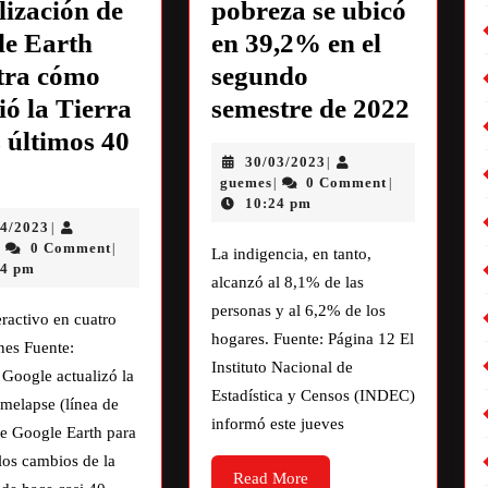
lización de
pobreza se ubicó
le Earth
en 39,2% en el
tra cómo
segundo
ó la Tierra
semestre de 2022
s últimos 40
30/03/2023
|
guemes
0 Comment
|
|
10:24 pm
04/2023
|
0 Comment
|
|
La indigencia, en tanto,
54 pm
alcanzó al 8,1% de las
personas y al 6,2% de los
ractivo en cuatro
hogares. Fuente: Página 12 El
nes Fuente:
Instituto Nacional de
Google actualizó la
Estadística y Censos (INDEC)
imelapse (línea de
informó este jueves
e Google Earth para
los cambios de la
Read More