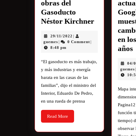
obras del
actua
Gasoducto
Goog
Néstor Kirchner
mues
cambi
29/11/2022
|
en lo
guemes
0 Comment
|
|
años
8:48 pm
“El gasoducto es más trabajo,
04/
guemes
y más industrias y energía
10:
barata en las casas de las
familias”, dijo el ministro del
Mapa inte
Interior, Eduardo De Pedro,
dimensio
en una rueda de prensa
Pagina12 
función t
Read More
tiempo) d
observar 