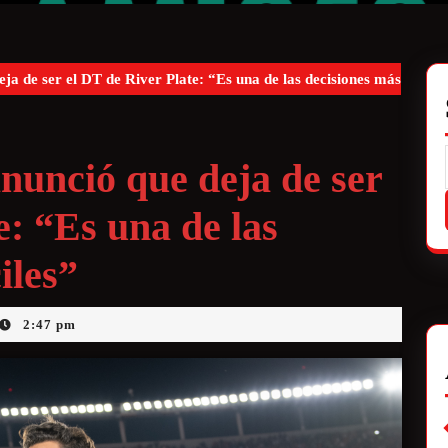
a de ser el DT de River Plate: “Es una de las decisiones más
nunció que deja de ser
e: “Es una de las
iles”
2:47 pm