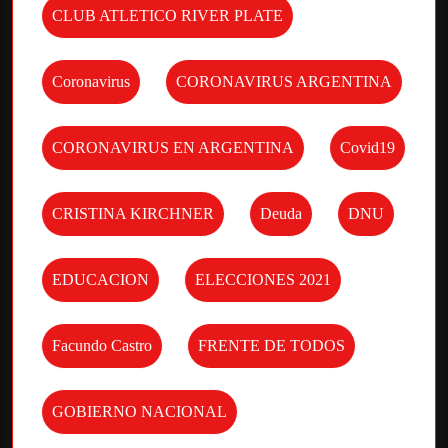
CLUB ATLETICO RIVER PLATE
Coronavirus
CORONAVIRUS ARGENTINA
CORONAVIRUS EN ARGENTINA
Covid19
CRISTINA KIRCHNER
Deuda
DNU
EDUCACION
ELECCIONES 2021
Facundo Castro
FRENTE DE TODOS
GOBIERNO NACIONAL