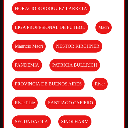
HORACIO RODRIGUEZ LARRETA
LIGA PROFESIONAL DE FUTBOL
Macri
Mauricio Macri
NESTOR KIRCHNER
PANDEMIA
PATRICIA BULLRICH
PROVINCIA DE BUENOS AIRES
River
River Plate
SANTIAGO CAFIERO
SEGUNDA OLA
SINOPHARM