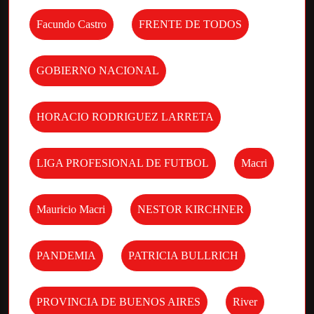
Facundo Castro
FRENTE DE TODOS
GOBIERNO NACIONAL
HORACIO RODRIGUEZ LARRETA
LIGA PROFESIONAL DE FUTBOL
Macri
Mauricio Macri
NESTOR KIRCHNER
PANDEMIA
PATRICIA BULLRICH
PROVINCIA DE BUENOS AIRES
River