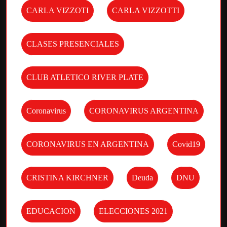
CARLA VIZZOTI
CARLA VIZZOTTI
CLASES PRESENCIALES
CLUB ATLETICO RIVER PLATE
Coronavirus
CORONAVIRUS ARGENTINA
CORONAVIRUS EN ARGENTINA
Covid19
CRISTINA KIRCHNER
Deuda
DNU
EDUCACION
ELECCIONES 2021