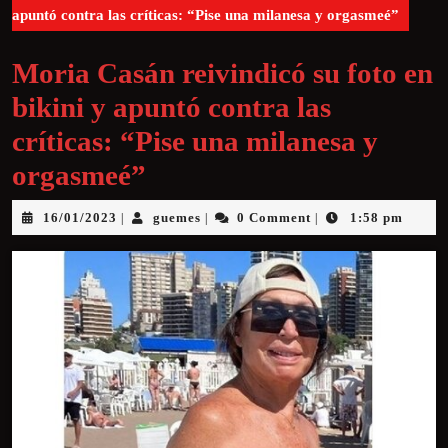
apuntó contra las críticas: “Pise una milanesa y orgasmeé”
Moria Casán reivindicó su foto en
bikini y apuntó contra las
críticas: “Pise una milanesa y
orgasmeé”
16/01/2023
guemes
0 Comment
1:58 pm
|
|
|