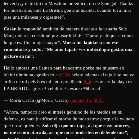
lenceria ,y el bikini un Moschino autentico, no de Senegal. Thanks
for mostrarme, amé La Bristol, gente anticareta, cuando fui al mar
pise una milanesa y orgasmeé”.
Casán
le respondió también de manera directa a la usuaria Sole
Mari, quien la cuestionó por usar bikini: “Tápese y ubíquese como
lo que es. Una mujer mayor”.
Moria fue lapidaria con ese
comentario y soltó: “Me amo tapate vos imbécil que gastas una
picture en mi”.
Hello amores ,me llaman para bancarme porke me muestro en
bikini diminuta,agradezco a
#C5N
,aclaro ademas el tajo k se me ve
arriba de mi pelvis es mi tatoo predilecto
#mi
cesarea y la playa es
LA BRISTOL -grasa + celulitis + cesarea =libertad
— Moria Casán (@Moria_Casan)
January 15, 2023
“Ahora, tampoco creo el interés genuino de los medios en mi
defensa, es para justificar el morbo de mostrarme porque la twittera
que no se quién es.
Solo dijo que me tape, así que easy amores,
no me siento atacada, asi que no se molesten en defenderme”,