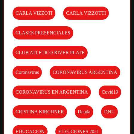
CARLA VIZZOTI
CARLA VIZZOTTI
CLASES PRESENCIALES
CLUB ATLETICO RIVER PLATE
Coronavirus
CORONAVIRUS ARGENTINA
CORONAVIRUS EN ARGENTINA
Covid19
CRISTINA KIRCHNER
Deuda
DNU
EDUCACION
ELECCIONES 2021