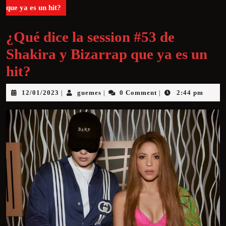
que ya es un hit?
¿Qué dice la session #53 de
Shakira y Bizarrap que ya es un
hit?
12/01/2023
guemes
0 Comment
2:44 pm
|
|
|