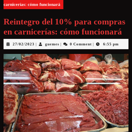
carnicerías: cómo funcionará
Reintegro del 10% para compras
en carnicerías: cómo funcionará
27/02/2023
guemes
0 Comment
6:55 pm
|
|
|