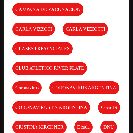
CAMPAÑA DE VACUNACION
CARLA VIZZOTI
CARLA VIZZOTTI
CLASES PRESENCIALES
CLUB ATLETICO RIVER PLATE
Coronavirus
CORONAVIRUS ARGENTINA
CORONAVIRUS EN ARGENTINA
Covid19
CRISTINA KIRCHNER
Deuda
DNU