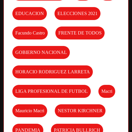
EDUCACION
ELECCIONES 2021
Facundo Castro
FRENTE DE TODOS
GOBIERNO NACIONAL
HORACIO RODRIGUEZ LARRETA
LIGA PROFESIONAL DE FUTBOL
Macri
Mauricio Macri
NESTOR KIRCHNER
PANDEMIA
PATRICIA BULLRICH