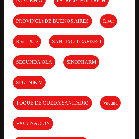
PANDEMIA
PATRICIA BULLRICH
PROVINCIA DE BUENOS AIRES
River
River Plate
SANTIAGO CAFIERO
SEGUNDA OLA
SINOPHARM
SPUTNIK V
TOQUE DE QUEDA SANITARIO
Vacuna
VACUNACION