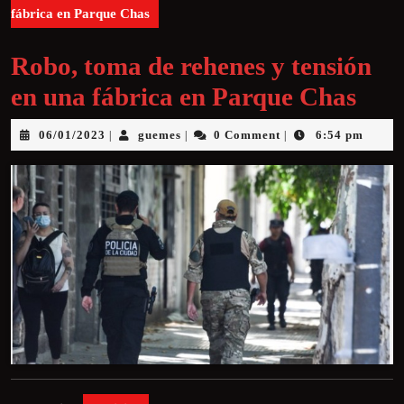
fábrica en Parque Chas
Robo, toma de rehenes y tensión
en una fábrica en Parque Chas
06/01/2023
guemes
0 Comment
6:54 pm
|
|
|