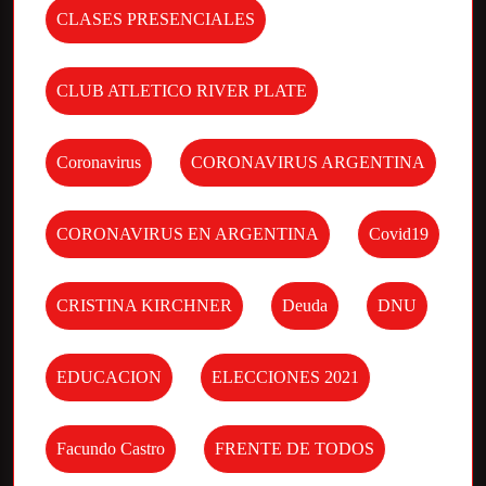
CLASES PRESENCIALES
CLUB ATLETICO RIVER PLATE
Coronavirus
CORONAVIRUS ARGENTINA
CORONAVIRUS EN ARGENTINA
Covid19
CRISTINA KIRCHNER
Deuda
DNU
EDUCACION
ELECCIONES 2021
Facundo Castro
FRENTE DE TODOS