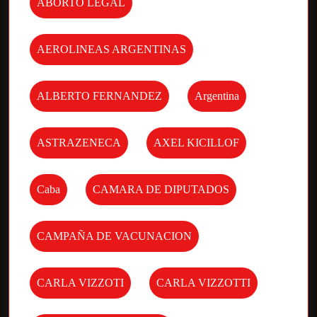
ABORTO LEGAL
AEROLINEAS ARGENTINAS
ALBERTO FERNANDEZ
Argentina
ASTRAZENECA
AXEL KICILLOF
Caba
CAMARA DE DIPUTADOS
CAMPAÑA DE VACUNACION
CARLA VIZZOTI
CARLA VIZZOTTI