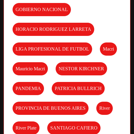
GOBIERNO NACIONAL
HORACIO RODRIGUEZ LARRETA
LIGA PROFESIONAL DE FUTBOL
Macri
Mauricio Macri
NESTOR KIRCHNER
PANDEMIA
PATRICIA BULLRICH
PROVINCIA DE BUENOS AIRES
River
River Plate
SANTIAGO CAFIERO