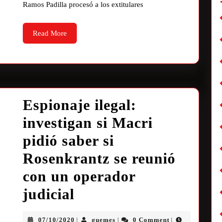
Ramos Padilla procesó a los extitulares
Read More
Espionaje ilegal:
investigan si Macri
pidió saber si
Rosenkrantz se reunió
con un operador
judicial
07/10/2020
guemes
0 Comment
|
|
|