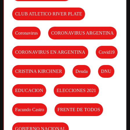
CLUB ATLETICO RIVER PLATE
Coronavirus
CORONAVIRUS ARGENTINA
CORONAVIRUS EN ARGENTINA
Covid19
CRISTINA KIRCHNER
Deuda
DNU
EDUCACION
ELECCIONES 2021
Facundo Castro
FRENTE DE TODOS
GOBIERNO NACIONAL