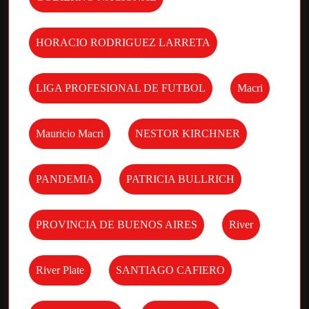
HORACIO RODRIGUEZ LARRETA
LIGA PROFESIONAL DE FUTBOL
Macri
Mauricio Macri
NESTOR KIRCHNER
PANDEMIA
PATRICIA BULLRICH
PROVINCIA DE BUENOS AIRES
River
River Plate
SANTIAGO CAFIERO