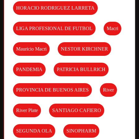
HORACIO RODRIGUEZ LARRETA
LIGA PROFESIONAL DE FUTBOL
Macri
Mauricio Macri
NESTOR KIRCHNER
PANDEMIA
PATRICIA BULLRICH
PROVINCIA DE BUENOS AIRES
River
River Plate
SANTIAGO CAFIERO
SEGUNDA OLA
SINOPHARM