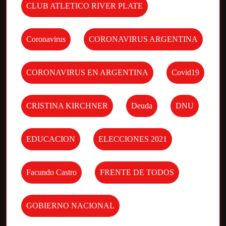
CLUB ATLETICO RIVER PLATE
Coronavirus
CORONAVIRUS ARGENTINA
CORONAVIRUS EN ARGENTINA
Covid19
CRISTINA KIRCHNER
Deuda
DNU
EDUCACION
ELECCIONES 2021
Facundo Castro
FRENTE DE TODOS
GOBIERNO NACIONAL