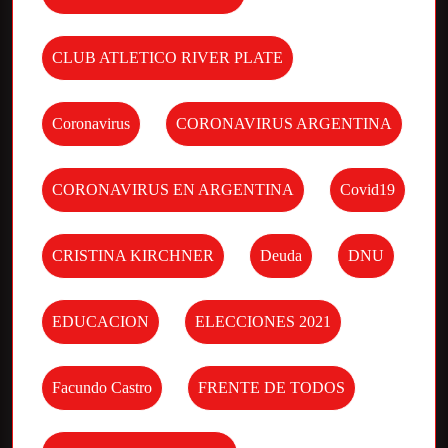
CLUB ATLETICO RIVER PLATE
Coronavirus
CORONAVIRUS ARGENTINA
CORONAVIRUS EN ARGENTINA
Covid19
CRISTINA KIRCHNER
Deuda
DNU
EDUCACION
ELECCIONES 2021
Facundo Castro
FRENTE DE TODOS