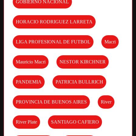
GOBIERNO NACIONAL
HORACIO RODRIGUEZ LARRETA
LIGA PROFESIONAL DE FUTBOL
Macri
Mauricio Macri
NESTOR KIRCHNER
PANDEMIA
PATRICIA BULLRICH
PROVINCIA DE BUENOS AIRES
River
River Plate
SANTIAGO CAFIERO