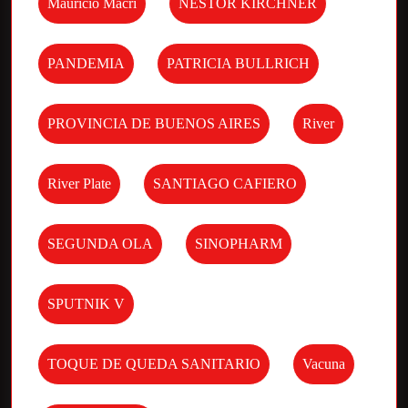
Mauricio Macri
NESTOR KIRCHNER
PANDEMIA
PATRICIA BULLRICH
PROVINCIA DE BUENOS AIRES
River
River Plate
SANTIAGO CAFIERO
SEGUNDA OLA
SINOPHARM
SPUTNIK V
TOQUE DE QUEDA SANITARIO
Vacuna