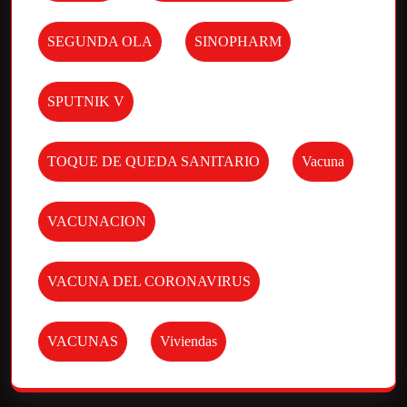
SEGUNDA OLA
SINOPHARM
SPUTNIK V
TOQUE DE QUEDA SANITARIO
Vacuna
VACUNACION
VACUNA DEL CORONAVIRUS
VACUNAS
Viviendas