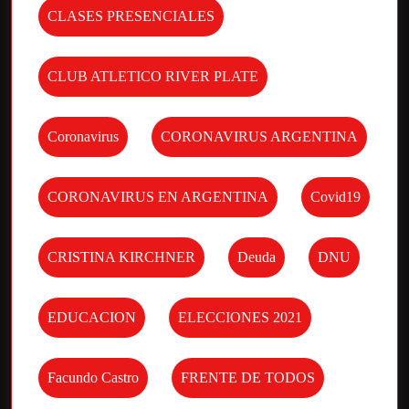
CLASES PRESENCIALES
CLUB ATLETICO RIVER PLATE
Coronavirus
CORONAVIRUS ARGENTINA
CORONAVIRUS EN ARGENTINA
Covid19
CRISTINA KIRCHNER
Deuda
DNU
EDUCACION
ELECCIONES 2021
Facundo Castro
FRENTE DE TODOS