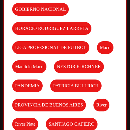
GOBIERNO NACIONAL
HORACIO RODRIGUEZ LARRETA
LIGA PROFESIONAL DE FUTBOL
Macri
Mauricio Macri
NESTOR KIRCHNER
PANDEMIA
PATRICIA BULLRICH
PROVINCIA DE BUENOS AIRES
River
River Plate
SANTIAGO CAFIERO