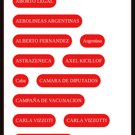
ABORTO LEGAL
AEROLINEAS ARGENTINAS
ALBERTO FERNANDEZ
Argentina
ASTRAZENECA
AXEL KICILLOF
Caba
CAMARA DE DIPUTADOS
CAMPAÑA DE VACUNACION
CARLA VIZZOTI
CARLA VIZZOTTI