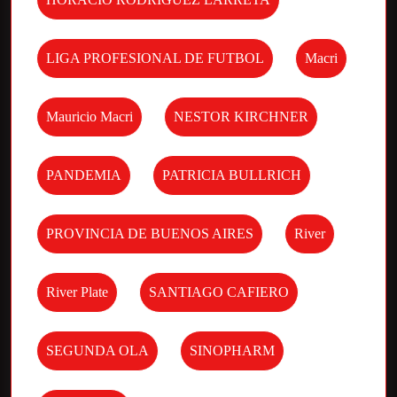
LIGA PROFESIONAL DE FUTBOL
Macri
Mauricio Macri
NESTOR KIRCHNER
PANDEMIA
PATRICIA BULLRICH
PROVINCIA DE BUENOS AIRES
River
River Plate
SANTIAGO CAFIERO
SEGUNDA OLA
SINOPHARM