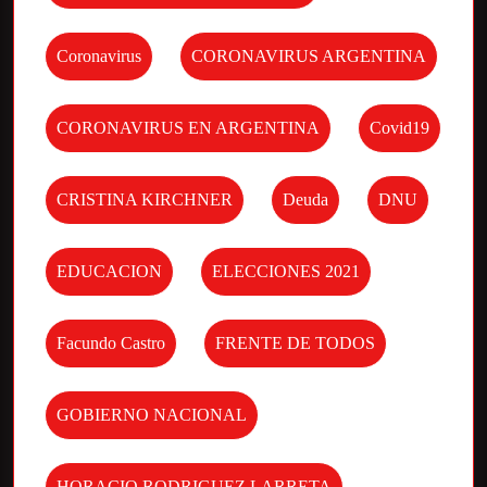
Coronavirus
CORONAVIRUS ARGENTINA
CORONAVIRUS EN ARGENTINA
Covid19
CRISTINA KIRCHNER
Deuda
DNU
EDUCACION
ELECCIONES 2021
Facundo Castro
FRENTE DE TODOS
GOBIERNO NACIONAL
HORACIO RODRIGUEZ LARRETA