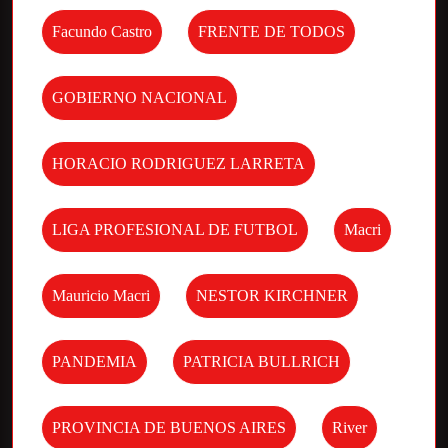
Facundo Castro
FRENTE DE TODOS
GOBIERNO NACIONAL
HORACIO RODRIGUEZ LARRETA
LIGA PROFESIONAL DE FUTBOL
Macri
Mauricio Macri
NESTOR KIRCHNER
PANDEMIA
PATRICIA BULLRICH
PROVINCIA DE BUENOS AIRES
River