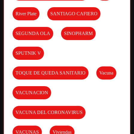
River Plate
SANTIAGO CAFIERO
SEGUNDA OLA
SINOPHARM
SPUTNIK V
TOQUE DE QUEDA SANITARIO
Vacuna
VACUNACION
VACUNA DEL CORONAVIRUS
VACUNAS
Viviendas