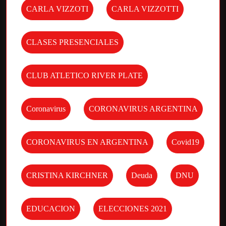
CARLA VIZZOTI
CARLA VIZZOTTI
CLASES PRESENCIALES
CLUB ATLETICO RIVER PLATE
Coronavirus
CORONAVIRUS ARGENTINA
CORONAVIRUS EN ARGENTINA
Covid19
CRISTINA KIRCHNER
Deuda
DNU
EDUCACION
ELECCIONES 2021