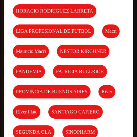
HORACIO RODRIGUEZ LARRETA
LIGA PROFESIONAL DE FUTBOL
Macri
Mauricio Macri
NESTOR KIRCHNER
PANDEMIA
PATRICIA BULLRICH
PROVINCIA DE BUENOS AIRES
River
River Plate
SANTIAGO CAFIERO
SEGUNDA OLA
SINOPHARM