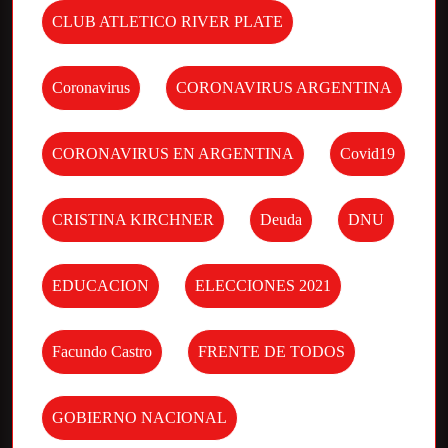
CLUB ATLETICO RIVER PLATE
Coronavirus
CORONAVIRUS ARGENTINA
CORONAVIRUS EN ARGENTINA
Covid19
CRISTINA KIRCHNER
Deuda
DNU
EDUCACION
ELECCIONES 2021
Facundo Castro
FRENTE DE TODOS
GOBIERNO NACIONAL