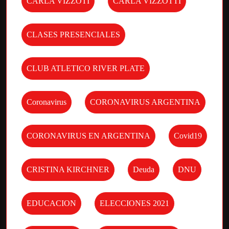
CARLA VIZZOTI
CARLA VIZZOTTI
CLASES PRESENCIALES
CLUB ATLETICO RIVER PLATE
Coronavirus
CORONAVIRUS ARGENTINA
CORONAVIRUS EN ARGENTINA
Covid19
CRISTINA KIRCHNER
Deuda
DNU
EDUCACION
ELECCIONES 2021