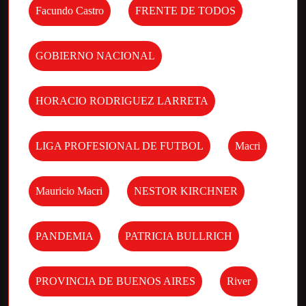
Facundo Castro
FRENTE DE TODOS
GOBIERNO NACIONAL
HORACIO RODRIGUEZ LARRETA
LIGA PROFESIONAL DE FUTBOL
Macri
Mauricio Macri
NESTOR KIRCHNER
PANDEMIA
PATRICIA BULLRICH
PROVINCIA DE BUENOS AIRES
River