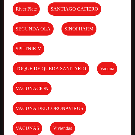
River Plate
SANTIAGO CAFIERO
SEGUNDA OLA
SINOPHARM
SPUTNIK V
TOQUE DE QUEDA SANITARIO
Vacuna
VACUNACION
VACUNA DEL CORONAVIRUS
VACUNAS
Viviendas